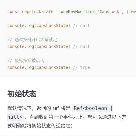
const 
capsLockState
 =
 useKeyModifier
(
'
CapsLock
'
,
 { 
ev
console
.
log
(
capsLockState
)
 // null
// 通过按键开启大写锁定
console
.
log
(
capsLockState
)
 // null
// 鼠标按钮被点击
console
.
log
(
capsLockState
)
 // true
初始状态
默认情况下，返回的 ref 将是
Ref<boolean |
，直到收到第一个事件为止。您可以通过以下方
null>
式明确地将初始状态传递给它：