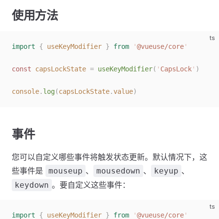
使用方法
ts
import
 {
 useKeyModifier
 }
 from
 '
@vueuse/core
'
const 
capsLockState
 =
 useKeyModifier
(
'
CapsLock
'
)
console
.
log
(
capsLockState
.
value
)
事件
您可以自定义哪些事件将触发状态更新。默认情况下，这
些事件是
、
、
、
mouseup
mousedown
keyup
。要自定义这些事件：
keydown
ts
import
 {
 useKeyModifier
 }
 from
 '
@vueuse/core
'