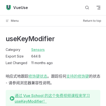
Skip to content
VueUse
Menu
Return to top
useKeyModifier
Category
Sensors
Export Size
644 B
Last Changed
11 months ago
响应式地跟踪
修饰键状态
。跟踪任何
支持的修饰键
的状态
- 请参阅浏览器兼容性说明。
通过 Vue School 的这个免费视频课程来学习
useKeyModifier！