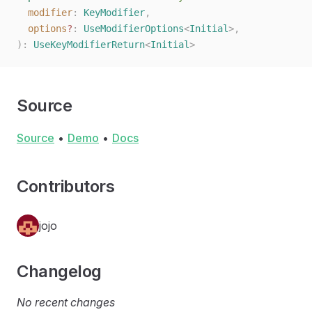
  modifier
: 
KeyModifier
,
  options
?
: 
UseModifierOptions
<
Initial
>,
):
 UseKeyModifierReturn
<
Initial
>
Source
Source
•
Demo
•
Docs
Contributors
jojo
Changelog
No recent changes