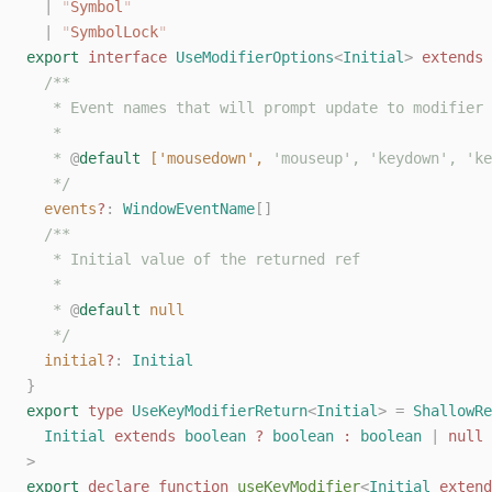
  |
 "
Symbol
"
  |
 "
SymbolLock
"
export
 interface
 UseModifierOptions
<
Initial
>
 extends
 
  /**
   * Event names that will prompt update to modifier 
   *
   * 
@
default
 ['mousedown',
 'mouseup', 'keydown', 'ke
   */
  events
?
: 
WindowEventName
[]
  /**
   * Initial value of the returned ref
   *
   * 
@
default
 null
   */
  initial
?
: 
Initial
}
export
 type
 UseKeyModifierReturn
<
Initial
>
 =
 ShallowRe
  Initial
 extends
 boolean
 ?
 boolean
 :
 boolean
 |
 null
>
export
 declare
 function
 useKeyModifier
<
Initial
 extend