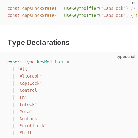
ts
const 
capsLockState1
 =
 useKeyModifier
(
'
CapsLock
'
)
 // 
const 
capsLockState2
 =
 useKeyModifier
(
'
CapsLock
'
,
 { 
i
Type Declarations
typescript
export
 type
 KeyModifier
 =
  |
 "
Alt
"
  |
 "
AltGraph
"
  |
 "
CapsLock
"
  |
 "
Control
"
  |
 "
Fn
"
  |
 "
FnLock
"
  |
 "
Meta
"
  |
 "
NumLock
"
  |
 "
ScrollLock
"
  |
 "
Shift
"