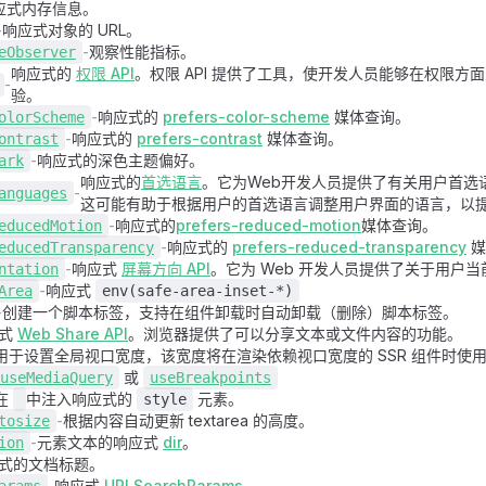
应式内存信息。
-
响应式对象的 URL。
-
观察性能指标。
eObserver
响应式的
权限 API
。权限 API 提供了工具，使开发人员能够在权限方
-
验。
-
响应式的
prefers-color-scheme
媒体查询。
olorScheme
-
响应式的
prefers-contrast
媒体查询。
ontrast
-
响应式的深色主题偏好。
ark
响应式的
首选语言
。它为Web开发人员提供了有关用户首选
-
anguages
这可能有助于根据用户的首选语言调整用户界面的语言，以
-
响应式的
prefers-reduced-motion
媒体查询。
educedMotion
-
响应式的
prefers-reduced-transparency
媒
educedTransparency
-
响应式
屏幕方向 API
。它为 Web 开发人员提供了关于用户
ntation
-
响应式
Area
env(safe-area-inset-*)
-
创建一个脚本标签，支持在组件卸载时自动卸载（删除）脚本标签。
应式
Web Share API
。浏览器提供了可以分享文本或文件内容的功能。
用于设置全局视口宽度，该宽度将在渲染依赖视口宽度的 SSR 组件时使
或
useMediaQuery
useBreakpoints
在
中注入响应式的
元素。
style
-
根据内容自动更新 textarea 的高度。
tosize
-
元素文本的响应式
dir
。
ion
式的文档标题。
-
响应式
URLSearchParams