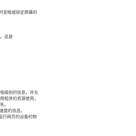
时变暗或锁定屏幕的
e。这是
充电级别的信息，并允
用程序的资源使用，
失。
速度的信息。
自运行网页的设备的物