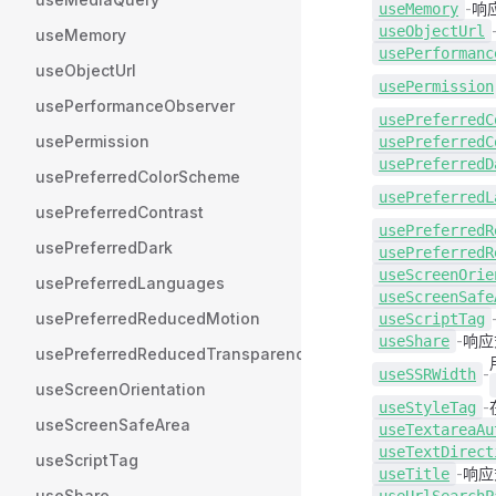
-
响
use
Memory
use
ObjectUrl
useMemory
use
Performanc
useObjectUrl
use
Permission
usePerformanceObserver
use
PreferredC
usePermission
use
PreferredC
use
PreferredD
usePreferredColorScheme
use
PreferredL
usePreferredContrast
use
PreferredR
usePreferredDark
use
PreferredR
use
ScreenOrie
usePreferredLanguages
use
ScreenSafe
usePreferredReducedMotion
use
ScriptTag
-
响
use
Share
usePreferredReducedTransparency
-
use
SSRWidth
useScreenOrientation
-
use
StyleTag
useScreenSafeArea
use
TextareaAu
use
TextDirect
useScriptTag
-
响应
use
Title
useShare