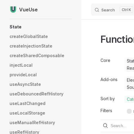
VueUse
Search
K
Skip to content
Sidebar Navigation
State
Functio
createGlobalState
createInjectionState
createSharedComposable
Core
Sta
injectLocal
Rea
provideLocal
Add-ons
Ele
useAsyncState
So
useDebouncedRefHistory
Sort by
Cat
useLastChanged
Filters
useLocalStorage
useManualRefHistory
useRefHistory