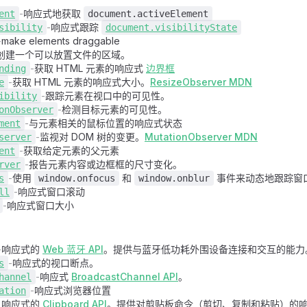
-
响应式地获取
ent
document.activeElement
-
响应式跟踪
sibility
document.visibilityState
-
make elements draggable
创建一个可以放置文件的区域。
-
获取 HTML 元素的响应式
边界框
nding
-
获取 HTML 元素的响应式大小。
ResizeObserver MDN
e
-
跟踪元素在视口中的可见性。
ibility
-
检测目标元素的可见性。
onObserver
-
与元素相关的鼠标位置的响应式状态
ment
-
监视对 DOM 树的变更。
MutationObserver MDN
server
-
获取给定元素的父元素
ent
-
报告元素内容或边框框的尺寸变化。
rver
-
使用
和
事件来动态地跟踪窗
s
window.onfocus
window.onblur
-
响应式窗口滚动
ll
-
响应式窗口大小
-
响应式的
Web 蓝牙 API
。提供与蓝牙低功耗外围设备连接和交互的能力
-
响应式的视口断点。
s
-
响应式
BroadcastChannel API
。
hannel
-
响应式浏览器位置
ation
响应式的
Clipboard API
。提供对剪贴板命令（剪切、复制和粘贴）的