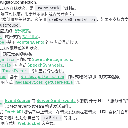
avigator.connection。
应式的在线状态。是
的封装。
useNetwork
-
响应式状态，用于显示鼠标是否离开页面。
轻松创建视差效果。它使用
，如果不支持方
useDeviceOrientation
。
useMouse
响应式的
指针状态
。
-
响应式的
指针锁定
。
k
-
基于
PointerEvents
的响应式滑动检测。
pe
应式的滚动位置和状态。
-
锁定元素的滚动。
-
响应式
SpeechRecognition
。
gnition
-
响应式
SpeechSynthesis
。
hesis
于
的响应式滑动检测。
TouchEvents
-
基于
响应式地跟踪用户的文本选择。
ion
Window.getSelection
-
响应式
流。
mediaDevices.getUserMedia
EventSource
或
Server-Sent-Events
实例打开与 HTTP 服务器
-
e
以 text/event-stream 格式发送事件。
应式
Fetch API
提供了中止请求、在请求发送前拦截请求、URL 变化时自
定义选项创建你自己的
的能力。
useFetch
-
响应式的
WebSocket
客户端。