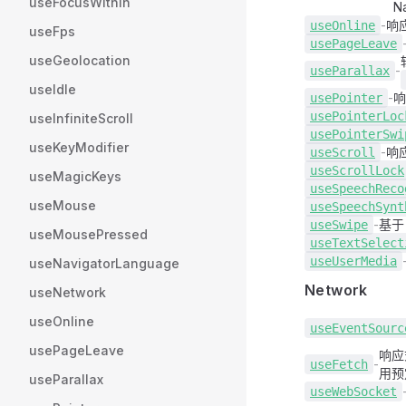
useFocusWithin
N
-
响
use
Online
useFps
use
PageLeave
useGeolocation
-
use
Parallax
useIdle
-
use
Pointer
use
PointerLoc
useInfiniteScroll
use
PointerSwi
useKeyModifier
-
响
use
Scroll
use
ScrollLock
useMagicKeys
use
SpeechReco
useMouse
use
SpeechSynt
-
基
use
Swipe
useMousePressed
use
TextSelect
use
UserMedia
useNavigatorLanguage
Network
useNetwork
useOnline
use
EventSourc
usePageLeave
响
-
use
Fetch
用预
useParallax
use
WebSocket