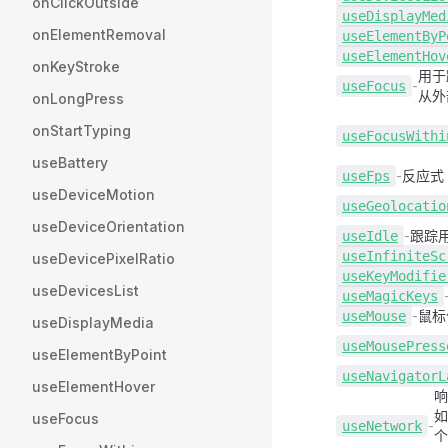
onClickOutside
use
DisplayMed
onElementRemoval
use
ElementByP
use
ElementHov
onKeyStroke
用于
-
use
Focus
从外
onLongPress
onStartTyping
use
FocusWithi
useBattery
-
反应式
use
Fps
useDeviceMotion
use
Geolocatio
useDeviceOrientation
-
跟踪
use
Idle
use
InfiniteSc
useDevicePixelRatio
use
KeyModifie
useDevicesList
use
MagicKeys
-
鼠标
use
Mouse
useDisplayMedia
use
MousePress
useElementByPoint
use
NavigatorL
useElementHover
如
useFocus
-
use
Network
个