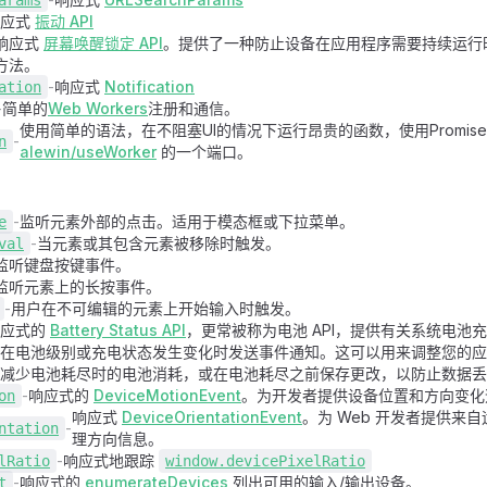
arams
响应式
振动 API
响应式
屏幕唤醒锁定 API
。提供了一种防止设备在应用程序需要持续运行
方法。
-
响应式
Notification
ation
-
简单的
Web Workers
注册和通信。
使用简单的语法，在不阻塞UI的情况下运行昂贵的函数，使用Promis
-
n
alewin/useWorker
的一个端口。
-
监听元素外部的点击。适用于模态框或下拉菜单。
e
-
当元素或其包含元素被移除时触发。
val
监听键盘按键事件。
监听元素上的长按事件。
-
用户在不可编辑的元素上开始输入时触发。
响应式的
Battery Status API
，更常被称为电池 API，提供有关系统电池
在电池级别或充电状态发生变化时发送事件通知。这可以用来调整您的应
减少电池耗尽时的电池消耗，或在电池耗尽之前保存更改，以防止数据丢
-
响应式的
DeviceMotionEvent
。为开发者提供设备位置和方向变化
on
响应式
DeviceOrientationEvent
。为 Web 开发者提供来
-
ntation
理方向信息。
-
响应式地跟踪
lRatio
window.devicePixelRatio
-
响应式的
enumerateDevices
列出可用的输入/输出设备。
t