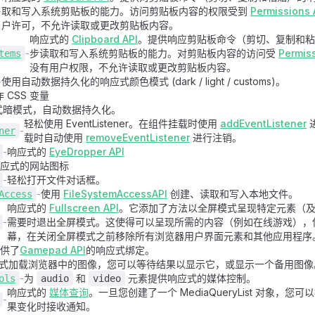
-
取和写入系统剪贴板的能力。访问剪贴板内容的权限受到
Permissions 
户许可，不允许读取或更改剪贴板内容。
响应式的
Clipboard API
。提供响应剪贴板命令（剪切、复制和粘
-
步读取和写入系统剪贴板的能力。对剪贴板内容的访问受
Permiss
tems
没有用户权限，不允许读取或更改剪贴板内容。
-
使用自动数据持久化的响应式颜色模式 (dark / light / customs)。
 CSS 变量
式暗模式，自动数据持久化。
轻松使用 EventListener。在组件挂载时使用
addEventListener
-
ner
载时自动使用
removeEventListener
进行注销。
-
响应式的
EyeDropper API
应式的网站图标
-
轻松打开文件对话框。
-
使用
FileSystemAccessAPI
创建、读取和写入本地文件。
Access
响应式的
Fullscreen API
。它添加了方法以全屏模式呈现特定元素（
-
需要时退出全屏模式。这使得可以呈现所需的内容（例如在线游戏），
幕，在关闭全屏模式之前移除所有浏览器用户界面元素和其他应用程序
供了
Gamepad API
的响应式绑定。
式加载浏览器中的图像，您可以等待结果以显示它，或显示一个备用图像
-
为
和
元素提供响应式的媒体控制。
ols
audio
video
响应式的
媒体查询
。一旦您创建了一个 MediaQueryList 对象，
-
果变化时接收通知。