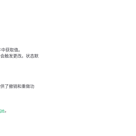
件中获取值。
绪后会触发更改。状态默
供了撤销和重做功
ge
。