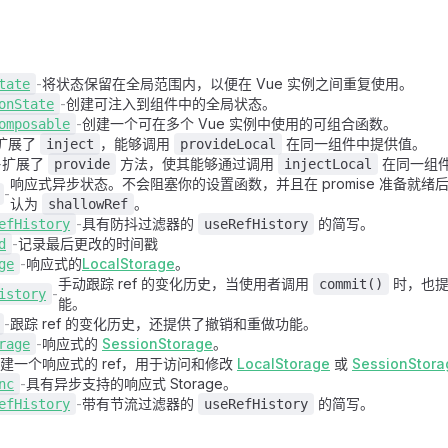
-
将状态保留在全局范围内，以便在 Vue 实例之间重复使用。
tate
-
创建可注入到组件中的全局状态。
onState
-
创建一个可在多个 Vue 实例中使用的可组合函数。
omposable
扩展了
，能够调用
在同一组件中提供值。
inject
provideLocal
-
扩展了
方法，使其能够通过调用
在同一组
provide
injectLocal
响应式异步状态。不会阻塞你的设置函数，并且在 promise 准备就
-
认为
。
shallowRef
-
具有防抖过滤器的
的简写。
efHistory
useRefHistory
-
记录最后更改的时间戳
d
-
响应式的
LocalStorage
。
ge
手动跟踪 ref 的变化历史，当使用者调用
时，也提
commit()
-
istory
能。
-
跟踪 ref 的变化历史，还提供了撤销和重做功能。
-
响应式的
SessionStorage
。
rage
建一个响应式的 ref，用于访问和修改
LocalStorage
或
SessionStora
-
具有异步支持的响应式 Storage。
nc
-
带有节流过滤器的
的简写。
efHistory
useRefHistory