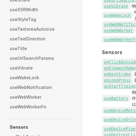
use
UrlSearchP
-
use
Vibrate
useSSRWidth
-
use
WakeLock
useStyleTag
use
WebNotific
useTextareaAutosize
use
WebWorker
useTextDirection
use
WebWorkerF
useTitle
Sensors
useUrlSearchParams
on
ClickOutsid
useVibrate
on
ElementRemo
-
on
KeyStroke
useWakeLock
-
on
LongPress
on
StartTyping
useWebNotification
useWebWorker
-
许
use
Battery
以
useWebWorkerFn
use
DeviceMoti
use
DeviceOrie
Sensors
use
DevicePixe
use
DevicesLis