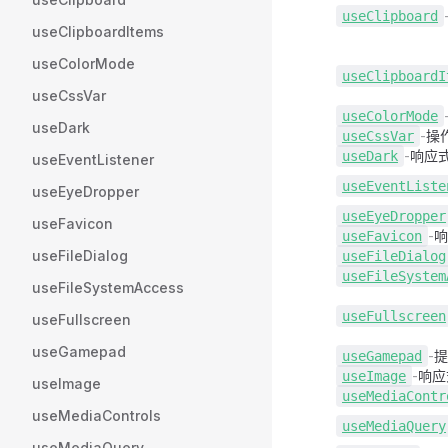
use
Clipboard
useClipboardItems
useColorMode
use
ClipboardI
useCssVar
use
ColorMode
useDark
-
操作
use
CssVar
-
响应
use
Dark
useEventListener
use
EventListe
useEyeDropper
use
EyeDropper
useFavicon
-
响
use
Favicon
useFileDialog
use
FileDialog
use
FileSystem
useFileSystemAccess
use
Fullscreen
useFullscreen
useGamepad
-
提
use
Gamepad
-
响应
use
Image
useImage
use
MediaContr
useMediaControls
use
MediaQuery
useMediaQuery