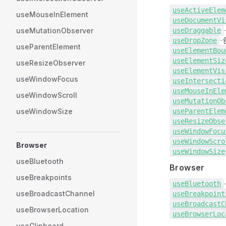
use
ActiveElem
useMouseInElement
use
DocumentVi
useMutationObserver
use
Draggable
-
use
DropZone
useParentElement
use
ElementBou
use
ElementSiz
useResizeObserver
use
ElementVis
useWindowFocus
use
Intersecti
use
MouseInEle
useWindowScroll
use
MutationOb
useWindowSize
use
ParentElem
use
ResizeObse
use
WindowFocu
use
WindowScro
Browser
use
WindowSize
useBluetooth
Browser
useBreakpoints
use
Bluetooth
useBroadcastChannel
use
Breakpoint
use
BroadcastC
useBrowserLocation
use
BrowserLoc
useClipboard