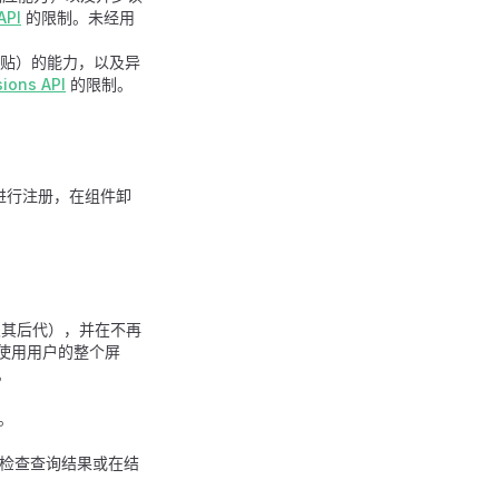
API
的限制。未经用
贴）的能力，以及异
ions API
的限制。
进行注册，在组件卸
及其后代），并在不再
使用用户的整个屏
。
。
您可以检查查询结果或在结