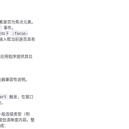
元素是否为焦点元素。
事件。
r
类似于
:focus-
何输入框当前是否具有
 应用程序提供其位
浏览器兼容性说明。
触发，在窗口
art
放。
如一般连接类型（例
内容或低清晰度内容。整
性组成：