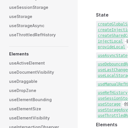
useSessionStorage
State
useStorage
createGlobalS
useStorageAsync
createInjecti
useThrottledRefHistory
createSharedC
-
injectLocal
provideLocal
Elements
use
AsyncState
useActiveElement
use
DebouncedR
use
LastChange
useDocumentVisibility
use
LocalStora
useDraggable
use
ManualRefH
useDropZone
use
RefHistory
use
SessionSto
useElementBounding
-
创
use
Storage
useElementSize
use
StorageAsy
use
ThrottledR
useElementVisibility
Elements
useIntersectionObserver