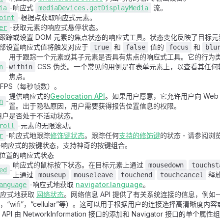
-
响应式
流。
ia
mediaDevices.getDisplayMedia
-
根据点获取响应式元素。
oint
-
获取元素的响应式悬停状态。
er
跟踪或设置 DOM 元素的焦点状态的响应式工具。状态变化反映了目标
部设置响应式值将触发对应于
和
值的
和
true
false
focus
blu
用于跟踪一个元素或其子元素是否具有焦点的响应式工具。它的行为
-
CSS 伪类。一个常见的用例是在表单元素上，以查看其任
n
within
焦点。
 FPS（每秒帧数）。
提供响应式的
Geolocation API
。如果用户愿意，它允许用户向 Web
-
n
置。出于隐私原因，用户需要获得报告位置信息的权限。
用户是否处于不活动状态。
-
元素的无限滚动。
roll
-
响应式地跟踪
修饰键状态
。跟踪任何
支持的修饰键
的状态 - 请参阅
r
-
响应式的按键状态，支持神奇的按键组合。
位置的响应式状态
响应式的鼠标按下状态。在目标元素上通过
mousedown
touchst
-
ed
上通过
释
mouseup
mouseleave
touchend
touchcancel
-
响应式地获取
navigator.language
。
anguage
响应式地获取
网络状态
。网络信息 API 提供了有关系统连接的信息，例
，“wifi”，“cellular”等）。这可以用于根据用户的连接选择高清晰度
 API 由 NetworkInformation 接口的添加和 Navigator 接口的单个属