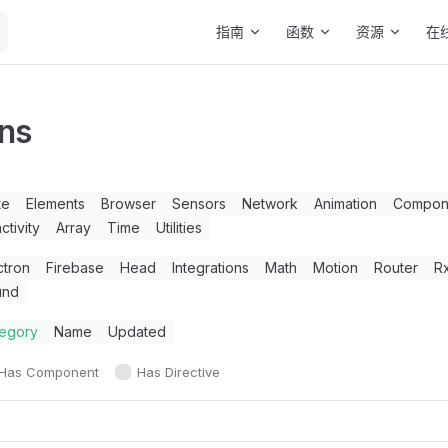
Main Navigation
指南
函数
资源
在
ns
te
Elements
Browser
Sensors
Network
Animation
Compon
ctivity
Array
Time
Utilities
ctron
Firebase
Head
Integrations
Math
Motion
Router
R
und
egory
Name
Updated
Has Component
Has Directive